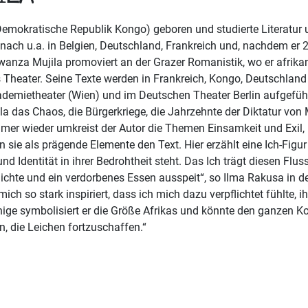
emokratische Republik Kongo) geboren und studierte Literatu
ach u.a. in Belgien, Deutschland, Frankreich und, nachdem er 
anza Mujila promoviert an der Grazer Romanistik, wo er afrikani
 Theater. Seine Texte werden in Frankreich, Kongo, Deutschland 
ademietheater (Wien) und im Deutschen Theater Berlin aufgeführ
la das Chaos, die Bürgerkriege, die Jahrzehnte der Diktatur von 
mer wieder umkreist der Autor die Themen Einsamkeit und Exil,
n sie als prägende Elemente den Text. Hier erzählt eine Ich-Figu
 Identität in ihrer Bedrohtheit steht. Das Ich trägt diesen Flus
chte und ein verdorbenes Essen ausspeit“, so Ilma Rakusa in d
ich so stark inspiriert, dass ich mich dazu verpflichtet fühlte
inige symbolisiert er die Größe Afrikas und könnte den ganzen Kon
, die Leichen fortzuschaffen.“