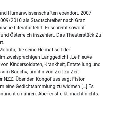
r und Humanwissenschaften ebendort. 2007
2009/2010 als Stadtschreiber nach Graz
sche Literatur lehrt. Er schreibt sowohl
und Österreich inszeniert. Das Theaterstück Zu
t.
Mobutu, die seine Heimat seit der
 im zweisprachigen Langgedicht „Le Fleuve
r von Kindersoldaten, Krankheit, Entstellung und
s «im Bauch», um ihn von Zeit zu Zeit
er NZZ. Über den Kongofluss sagt Fiston
, ihm eine Gedichtsammlung zu widmen […] Es
tinent ernähren. Aber er streikt, macht nichts.