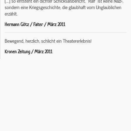
[...] so entsteht ein dichter Schicksalsbericht, "Ralf" ist keine Nazi-,
sondern eine Kriegsgeschichte, die glaubhaft vom Unglaublichen
erzählt.
Hermann Götz / Falter / März 2011
Bewegend, herzlich, schlicht ein Theatererlebnis!
Kronen Zeitung / März 2011
Team
Regie:
Martina Kolbinger-Reiner
Spiel:
Hanni Westphal, Christine Scherzer, Matthias Ohner
Bühne/Ausstattung:
Christina Weber
Kostüme:
Corinna Schuster
Lightdesign:
Tom Bergner